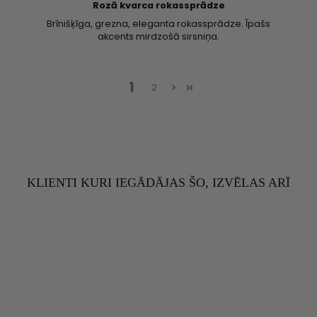
Rozā kvarca rokassprādze
Brīnišķīga, grezna, eleganta rokassprādze. Īpašs
akcents mirdzošā sirsniņa.
1
2
KLIENTI KURI IEGĀDĀJAS ŠO, IZVĒLAS ARĪ