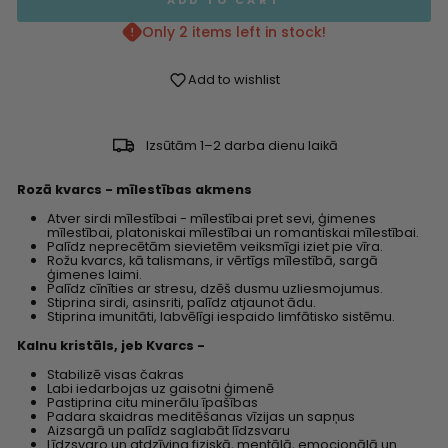
ADD TO CART
Only 2 items left in stock!
Add to wishlist
Izsūtām 1–2 darba dienu laikā
Rozā kvarcs - mīlestības akmens
Atver sirdi mīlestībai - mīlestībai pret sevi, ģimenes
mīlestībai, platoniskai mīlestībai un romantiskai mīlestībai.
Palīdz neprecētām sievietēm veiksmīgi iziet pie vīra.
Rožu kvarcs, kā talismans, ir vērtīgs mīlestībā, sargā
ģimenes laimi.
Palīdz cīnīties ar stresu, dzēš dusmu uzliesmojumus.
Stiprina sirdi, asinsriti, palīdz atjaunot ādu.
Stiprina imunitāti, labvēlīgi iespaido limfātisko sistēmu.
Kalnu kristāls, jeb Kvarcs -
Stabilizē visas čakras
Labi iedarbojas uz gaisotni ģimenē
Pastiprina citu minerālu īpašības
Padara skaidras meditēšanas vīzijas un sapņus
Aizsargā un palīdz saglabāt līdzsvaru
Līdzsvaro un atdzīvina fiziskā, mentālā, emocionālā un