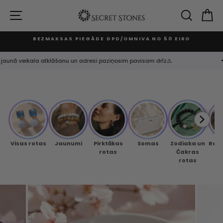
Skip
to
SITE NAVIGATION
SEARC
C
content
BEZMAKSAS PIEGĀDE DPD/OMNIVA NO 50 EIRO
Pause
slideshow
nā veikala atklāšanu un adresi paziņosim pavisam drīz⚠️
📢 Klā
Visas rotas
Jaunumi
Pirktākas
Somas
Zodiaka un
Rok
rotas
Čakras
rotas