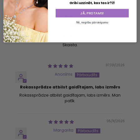
SORT BY
Gribi uzzināt, kas tas ir?
🎁
JĀ, PROTAMS!
07/01/2026
Nē, negribu pārsteigumu
Arta
Skaista
Skaista.
Login required
Log in to your account to add products to your wishlist
07/01/2026
and view your previously saved items.
Anonīms
Login
Rokassprādze atbilst gaidītajam, labs izmērs
Rokassprādze atbilst gaidītajam, labs izmērs. Man
patīk.
05/11/2026
Margarita