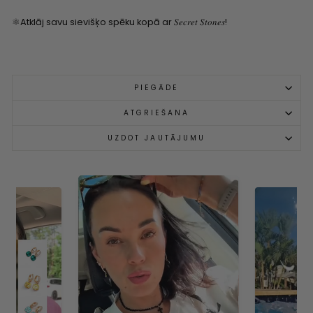
⚛Atklāj savu sievišķo spēku kopā ar 𝑆𝑒𝑐𝑟𝑒𝑡 𝑆𝑡𝑜𝑛𝑒𝑠!
PIEGĀDE
ATGRIEŠANA
UZDOT JAUTĀJUMU