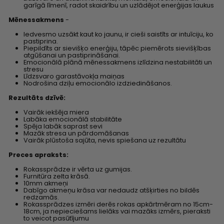
garīgā līmenī, radot skaidrību un uzlādējot enerģijas laukus
Mēnessakmens
-
Iedvesmo uzsākt kaut ko jaunu, ir cieši saistīts ar intuīciju, ko
pastiprina.
Piepildīts ar sievišķo enerģiju, tāpēc piemērots sievišķības
atgūšanai un pastiprināšanai.
Emocionālā plānā mēnessakmens izlīdzina nestabilitāti un
stresu
Līdzsvaro garastāvokļa maiņas
Nodrošina dziļu emocionālo izdziedināšanos.
Rezultāts dzīvē:
Vairāk iekšēja miera
Labāka emocionālā stabilitāte
Spēja labāk saprast sevi
Mazāk stresa un pārdomāšanas
Vairāk plūstoša sajūta, nevis spiešana uz rezultātu
Preces apraksts:
Rokassprādze ir vērta uz gumijas.
Furnitūra zelta krāsā.
10mm akmeņi
Dabīgo akmeņu krāsa var nedaudz atšķirties no bildēs
redzamās.
Rokassprādzes izmēri derēs rokas apkārtmēram no 15cm-
18cm, ja nepieciešams lielāks vai mazāks izmērs, pieraksti
to veicot pasūtījumu