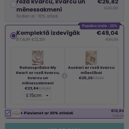
rozā kvarcu, kvarcu un
€26,82
€29,80
mēnessakmeni
Šodien ar -10% atladi
Populāra izvēle - 20%
Komplektā izdevīgāk
€49,04
IETAUPI €12,26!
€61,30
Rokassprādze My
Auskari ar rozā kvarcu
Heart ar rozā kvarcu,
mīlestībai
kvarcu un
€25,20
€31,50
mēnessakmeni
€23,84
€29,80
€12,60
+ Pievienot ar 30% atlaidi
€18,00