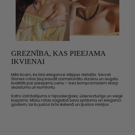
GREZNĪBA, KAS PIEEJAMA
IKVIENAI
Mēs ticam, ka īsta elegance slēpjas detaļās. Secret
Stones rotas ļauj baudīt izsmalcinātu dizainu un augstu
kvalitāti par pieejamu cenu – bez kompromisiem starp
skaistumu un komfortu.
Katrs izstrādājums ir hipoalerģisks, ūdensizturīgs un viegli
kopjams. Mūsu rotas saglabā savu spīdumu un eleganci
gadiem, lai tu justos brīvi ikdienā un īpašos mirkļos.