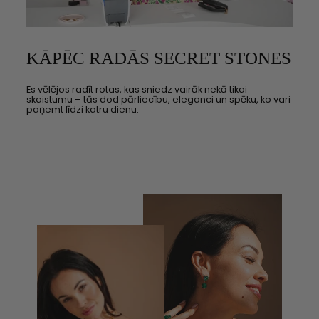
KĀPĒC RADĀS SECRET STONES
Es vēlējos radīt rotas, kas sniedz vairāk nekā tikai
skaistumu – tās dod pārliecību, eleganci un spēku, ko vari
paņemt līdzi katru dienu.