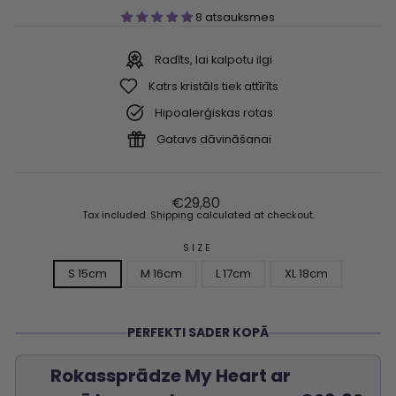
8 atsauksmes
Radīts, lai kalpotu ilgi
Katrs kristāls tiek attīrīts
Hipoalerģiskas rotas
Gatavs dāvināšanai
Regular
€29,80
price
Tax included.
Shipping
calculated at checkout.
SIZE
S 15cm
M 16cm
L 17cm
XL 18cm
PERFEKTI SADER KOPĀ
Rokassprādze My Heart ar