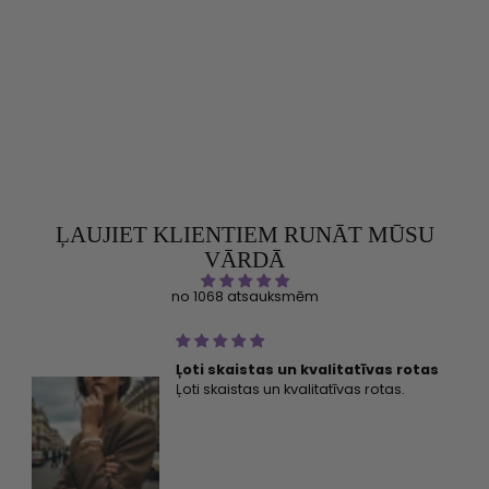
HANDMADE IN LATVIA
ROKASSPRĀDZE MY
HEART AR ROZĀ
KVARCU, KVARCU UN
MĒNESSAKMENI
€29,80
ĻAUJIET KLIENTIEM RUNĀT MŪSU
VĀRDĀ
no 1068 atsauksmēm
Ļoti skaistas un kvalitatīvas rotas
Ļoti skaistas un kvalitatīvas rotas.