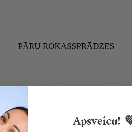
PĀRU ROKASSPRĀDZES
 un tās var būt lietas. Pāru rokassprādzes ir lieliska dāvana gadadi
arī tad, kad neesat blakus. Turklāt tas ir arī veids, kā saskaņot 
Apsveicu! 