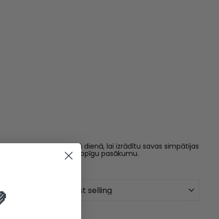
enā vai citā pārim svarīgā dienā, lai izrādītu savas simpātijas
savus tērpus, dodoties uz kopīgu pasākumu.
SORT
