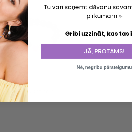
Tu vari saņemt dāvanu sava
pirkumam
✨
Gribi uzzināt, kas tas 
JĀ, PROTAMS!
Nē, negribu pārsteigumu
Login required
HANDMADE IN LATVIA
Log in to your account to add products to your wishlist and view
KASSPRĀDZES ATTIECĪBU
your previously saved items.
IZAUGSMEI
€48,00
Login