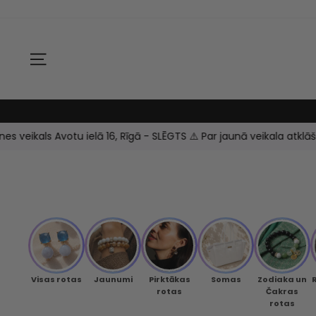
Skip
to
content
SITE NAVIGATION
 veikals Avotu ielā 16, Rīgā - SLĒGTS ⚠️ Par jaunā veikala atklāša
Visas rotas
Jaunumi
Pirktākas
Somas
Zodiaka un
rotas
Čakras
rotas