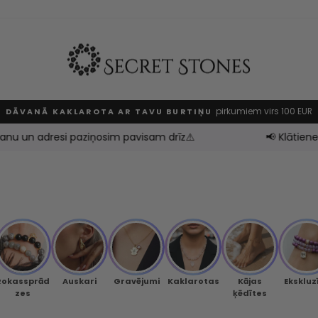
pirkumiem virs 100 EUR
DĀVANĀ KAKLAROTA AR TAVU BURTIŅU
Pause
slideshow
nu un adresi paziņosim pavisam drīz⚠️
📢 Klātienes ve
Rokassprād
Auskari
Gravējumi
Kaklarotas
Kājas
Ekskluz
zes
ķēdītes