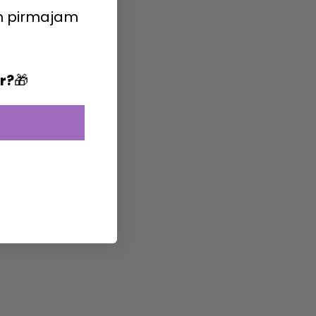
m pirmajam
ir?
🎁