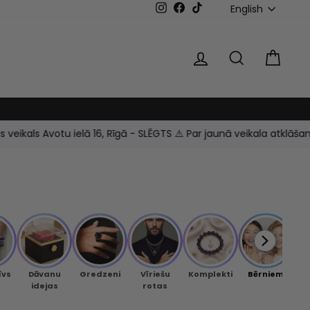
LANGUAG
Instagram
Facebook
TikTok
English
LOG IN
SEARCH
CAR
ikals Avotu ielā 16, Rīgā - SLĒGTS ⚠️ Par jaunā veikala atklāšanu 
īvs
Dāvanu
Gredzeni
Vīriešu
Komplekti
Bērniem
Mei
idejas
rotas