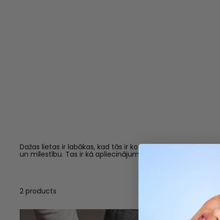
Dažas lietas ir labākas, kad tās ir kopā. Tie var būt cilvēki,
un mīlestību. Tas ir kā apliecinājums, ka Tu domā par otru 
2 products