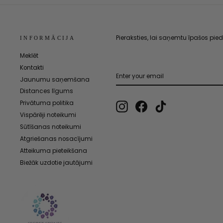
Pieraksties, lai saņemtu īpašos pi
INFORMĀCIJA
Meklēt
Kontakti
ENTER
SUBSCRIBE
YOUR
Jaunumu saņemšana
EMAIL
Distances līgums
Instagram
Facebook
TikTok
Privātuma politika
Vispārēji noteikumi
Sūtīšanas noteikumi
Atgriešanas nosacījumi
Atteikuma pieteikšana
Biežāk uzdotie jautājumi