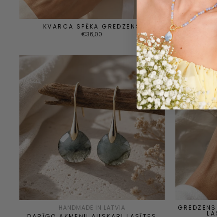
KVARCA SPĒKA GREDZENS
€36,00
HANDMADE IN LATVIA
GREDZENS
LA
DABĪGO AKMEŅU AUSKARI LASĪTES