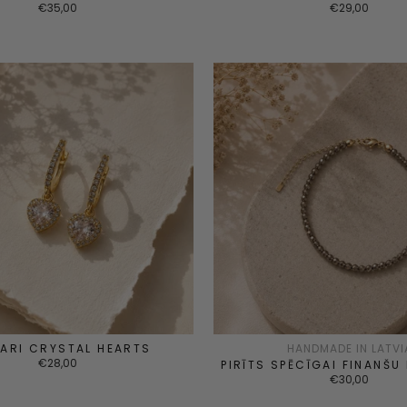
€35,00
€29,00
ARI CRYSTAL HEARTS
HANDMADE IN LATVI
€28,00
PIRĪTS SPĒCĪGAI FINANŠU
€30,00