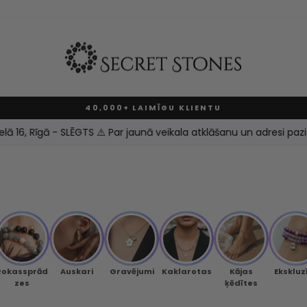
40,000+ LAIMĪGU KLIENTU
Pause
slideshow
GTS ⚠️ Par jaunā veikala atklāšanu un adresi paziņosim pavisam drī
Rokassprād
Auskari
Gravējumi
Kaklarotas
Kājas
Ekskluz
zes
ķēdītes