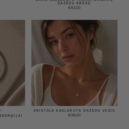
DAŽĀDU KRĀSU
€62,00
A
KRISTĀLA KAKLAROTA DAŽĀDU VEIDU
€28,00
 ENERĢIJAI