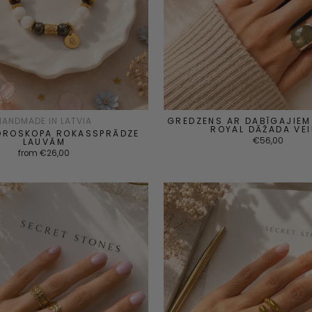
HANDMADE IN LATVIA
GREDZENS AR DABĪGAJIEM
ROYAL DĀŽADA VE
OROSKOPA ROKASSPRĀDZE
€56,00
LAUVĀM
from €26,00