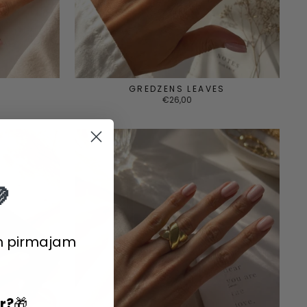
GREDZENS LEAVES
€26,00

m pirmajam
ir?
🎁