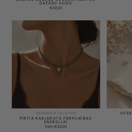
DAŽĀDU VEIDU
€32,00
HANDMADE IN LATVIA
AUSK
PIRĪTA KAKLAROTA PĀRPILNĪBAS
ENERĢIJAI
from €43,00