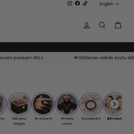
LANGUAG
Instagram
Facebook
TikTok
English
LOG IN
SEARCH
CAR
z⚠️
📢 Klātienes veikals Avotu ielā 16, Rīgā - SLĒGT
īvs
Dāvanu
Gredzeni
Vīriešu
Komplekti
Bērniem
Mei
idejas
rotas