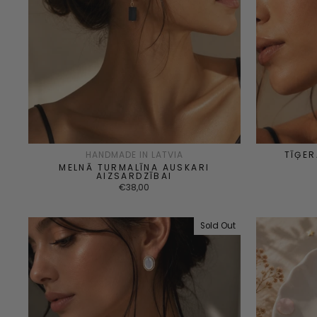
HANDMADE IN LATVIA
TĪĢE
MELNĀ TURMALĪNA AUSKARI
AIZSARDZĪBAI
€38,00
Sold Out