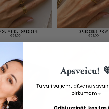
ĀDU VEIDU GREDZENI
GREDZENS ROW
€28,00
€28,00
Apsveicu! 
Tu vari saņemt dāvanu sava
pirkumam
✨
Gribi uzzināt, kas tas 