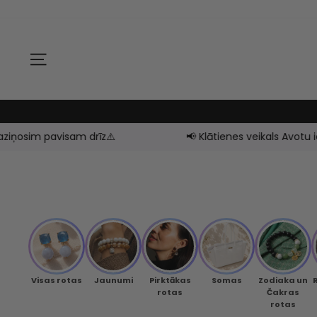
Skip
to
content
SITE NAVIGATION
drīz⚠️
📢 Klātienes veikals Avotu ielā 16, Rīgā - SLĒ
Visas rotas
Jaunumi
Pirktākas
Somas
Zodiaka un
rotas
Čakras
rotas