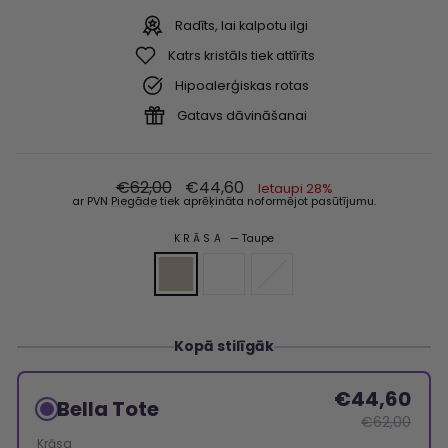
Radīts, lai kalpotu ilgi
Katrs kristāls tiek attīrīts
Hipoalerģiskas rotas
Gatavs dāvināšanai
Parastā
Akcijas
€62,00
€44,60
Ietaupi 28%
cena
cena
ar PVN
Piegāde
tiek aprēķināta noformējot pasūtījumu.
KRĀSA
—
Taupe
Kopā stilīgāk
€44,60
Bella Tote
€62,00
Krāsa