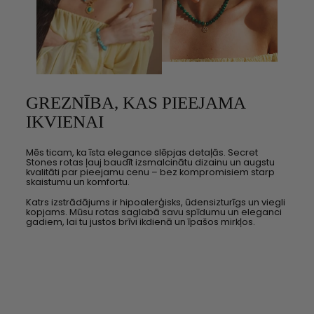
GREZNĪBA, KAS PIEEJAMA
IKVIENAI
Mēs ticam, ka īsta elegance slēpjas detaļās. Secret
Stones rotas ļauj baudīt izsmalcinātu dizainu un augstu
kvalitāti par pieejamu cenu – bez kompromisiem starp
skaistumu un komfortu.
Katrs izstrādājums ir hipoalerģisks, ūdensizturīgs un viegli
kopjams. Mūsu rotas saglabā savu spīdumu un eleganci
gadiem, lai tu justos brīvi ikdienā un īpašos mirkļos.