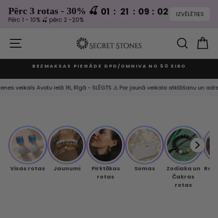
Pērc 3 rotas - 30% 🍒
01
:
21
:
09
:
01
dienas
stundas
min
sek
Pērc 1 - 10% 🍒 pērc 2 -20%
Izlaist
un
VIETNES NAVIGĀCIJA
MEKLĒ
G
turpināt
BEZMAKSAS PIEGĀDE DPD/OMNIVA NO 50 EIRO
Apturēt
slaidrādi
veikals Avotu ielā 16, Rīgā - SLĒGTS ⚠️ Par jaunā veikala atklāšanu un adresi p
Visas rotas
Jaunumi
Pirktākas
Somas
Zodiaka un
Rok
rotas
Čakras
rotas