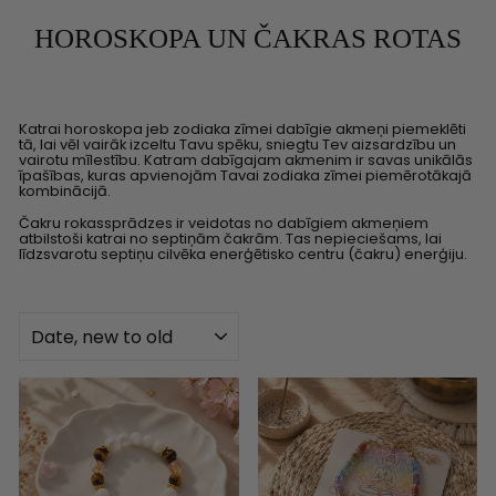
HOROSKOPA UN ČAKRAS ROTAS
Katrai horoskopa jeb zodiaka zīmei dabīgie akmeņi piemeklēti
tā, lai vēl vairāk izceltu Tavu spēku, sniegtu Tev aizsardzību un
vairotu mīlestību. Katram dabīgajam akmenim ir savas unikālās
īpašības, kuras apvienojām Tavai zodiaka zīmei piemērotākajā
kombinācijā.
Čakru rokassprādzes ir veidotas no dabīgiem akmeņiem
atbilstoši katrai no septiņām čakrām. Tas nepieciešams, lai
līdzsvarotu septiņu cilvēka enerģētisko centru (čakru) enerģiju.
KĀRTOT