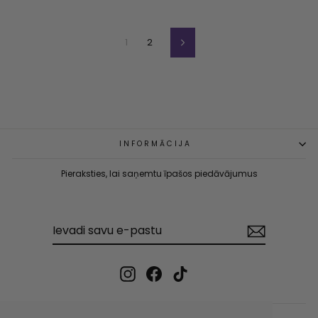
1
2
Nākamā
INFORMĀCIJA
Pieraksties, lai saņemtu īpašos piedāvājumus
IEVADI
PIERAKSTĪTIES
SAVU
E-
PASTU
Instagram
Facebook
TikTok