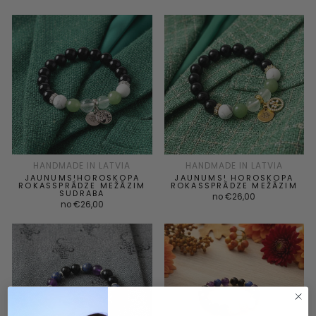
HANDMADE IN LATVIA
HANDMADE IN LATVIA
JAUNUMS!HOROSKOPA
JAUNUMS! HOROSKOPA
ROKASSPRĀDZE MEŽĀZIM
ROKASSPRĀDZE MEŽĀZIM
SUDRABA
no €26,00
no €26,00