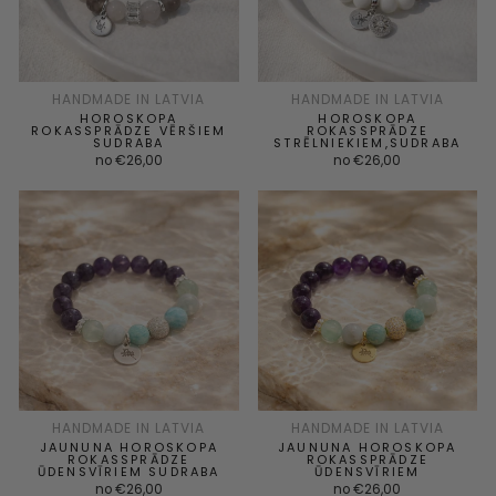
HANDMADE IN LATVIA
HANDMADE IN LATVIA
HOROSKOPA
HOROSKOPA
ROKASSPRĀDZE VĒRŠIEM
ROKASSPRĀDZE
SUDRABA
STRĒLNIEKIEM,SUDRABA
no €26,00
no €26,00
HANDMADE IN LATVIA
HANDMADE IN LATVIA
JAUNUNA HOROSKOPA
JAUNUNA HOROSKOPA
ROKASSPRĀDZE
ROKASSPRĀDZE
ŪDENSVĪRIEM SUDRABA
ŪDENSVĪRIEM
no €26,00
no €26,00