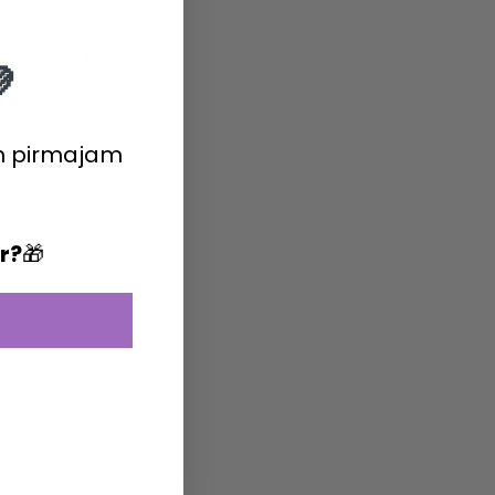
oprāzs
is Avanturīns

ists
m pirmajam
ir?
🎁