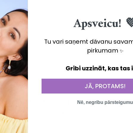
Kalnu kristāls jeb Kvarcs
Hriz
Kaķa acs
Zaļa
Apsveicu! 
Ahāts
Amet
Tu vari saņemt dāvanu sava
pirkumam
✨
Gribi uzzināt, kas tas 
JĀ, PROTAMS!
PIERAKSTIES JAUNUMIEM!
Nē, negribu pārsteigumu
Un saņem
20% atlaidi
nākamajam pirkumam!
Требуется вход в систему
Войдите в свою учетную запись, чтобы добавить товары в список
желаний и просмотреть ранее сохраненные товары.