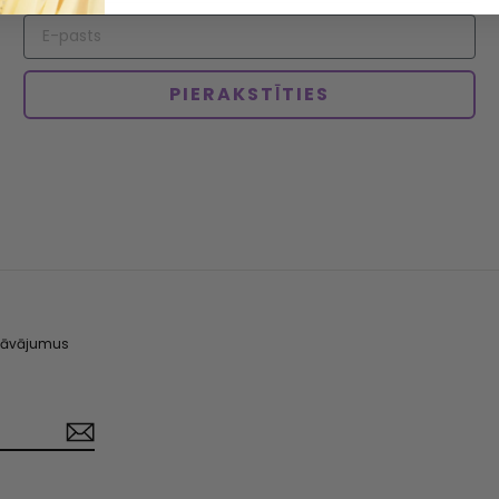
Авторизоваться
PIERAKSTĪTIES
edāvājumus