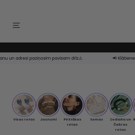
Izlaist
un
turpināt
VIETNES NAVIGĀCIJA
u un adresi paziņosim pavisam drīz⚠️
📢 Klātienes ve
Visas rotas
Jaunumi
Pirktākas
Somas
Zodiaka un
rotas
Čakras
rotas