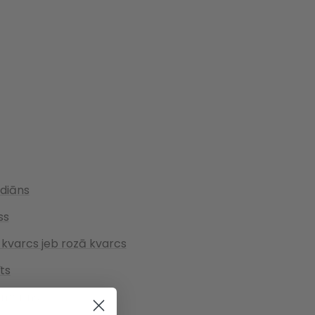
idiāns
ss
 kvarcs jeb rozā kvarcs
ts
marīns