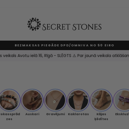
BEZMAKSAS PIEGĀDE DPD/OMNIVA NO 50 EIRO
Apturēt
slaidrādi
ikals Avotu ielā 16, Rīgā - SLĒGTS ⚠️ Par jaunā veikala atklāšanu 
Rokassprād
Auskari
Gravējumi
Kaklarotas
Kājas
Ekskluz
zes
ķēdītes