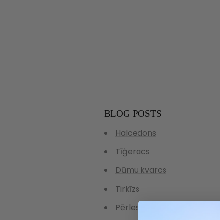
BLOG POSTS
Halcedons
Tīģeracs
Dūmu kvarcs
Tirkīzs
Pērles