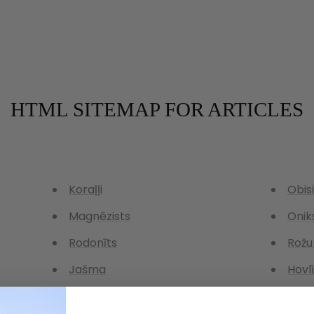
HTML SITEMAP FOR ARTICLES
Koraļļi
Obis
Magnēzists
Onik
Rodonīts
Rožu
Jašma
Hovlī
Amazonīts
Akva