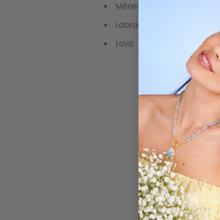
Mēness akmens
Labradorīts
Lava