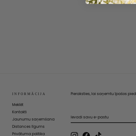
Pieraksties, lai saņemtu īpašos pi
INFORMĀCIJA
Meklēt
Kontakti
IEVADI
PIERAKSTĪTIES
SAVU
Jaunumu saņemšana
E-
PASTU
Distances līgums
Instagram
Facebook
TikTok
Privātuma politika