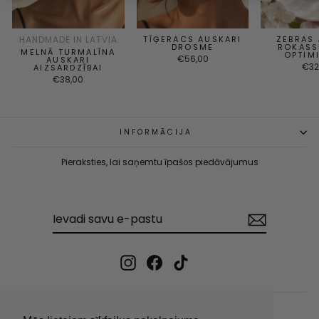
Требуется вход в систему
HANDMADE IN LATVIA
TĪĢERACS AUSKARI
ZEBRAS
DROSME
ROKASS
Войдите в свою учетную запись, чтобы добавить товары в
MELNĀ TURMALĪNA
OPTIM
€56,00
список желаний и просмотреть ранее сохраненные товары.
AUSKARI
€32
AIZSARDZĪBAI
Авторизоваться
€38,00
INFORMĀCIJA
Pieraksties, lai saņemtu īpašos piedāvājumus
IEVADI
PIERAKSTĪTIES
SAVU
E-
PASTU
Instagram
Facebook
TikTok