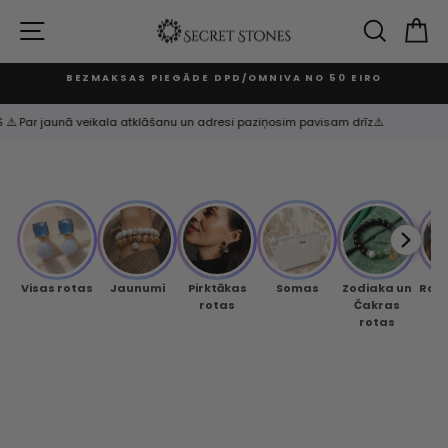
Izlaist
un
VIETNES NAVIGĀCIJA
MEKLĒ
G
turpināt
BEZMAKSAS PIEGĀDE DPD/OMNIVA NO 50 EIRO
Apturēt
slaidrādi
TS ⚠️ Par jaunā veikala atklāšanu un adresi paziņosim pavisam drīz⚠️
Visas rotas
Jaunumi
Pirktākas
Somas
Zodiaka un
Rok
rotas
Čakras
rotas