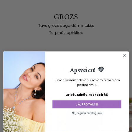
GROZS
Tavs grozs pagaidām ir tukšs
Turpināt iepirkties
Apsveicu! 💜
POPULĀRA IZVĒLE
Tu vari saņemt dāvanu savam pirmajam
APSKATĪT VISU
pirkumam
✨
Gribi uzzināt, kas tas ir?
🎁
JĀ, PROTAMS!
Nē, negribu pārsteigumu