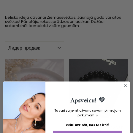
Lieliska ideja dāvanai Ziemassvētkos, Jaunajā gadā vai citos
svētkos! Pānotājs, rokassprādzes un auskari. Dažādi
sakombinēti komplekti visām gaumēm.
KĀRTOT
Apsveicu! 💜
Tu vari saņemt dāvanu savam pirmajam
pirkumam
✨
HANDMADE IN LATVIA
HANDMADE IN LATVIA
Gribi uzzināt, kas tas ir?
🎁
ROZĀ KVARCA
ONIKSA ROKASSPRĀDZE
ROKASSPRĀDZE LOVE
LADY BOSS