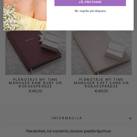
YOURSELF
JĀ, PROTAMS!
€25,00
€24,00
Nē, negribu pārsteigumu
Требуется вход в систему
Войдите в свою учетную запись, чтобы добавить товары в
список желаний и просмотреть ранее сохраненные товары.
Авторизоваться
PLĀNOTĀJS MY TIME
PLĀNOTĀJS MY TIME
MANAGER RAW RUBY UN
MANAGER SOFT SAND UN
ROKASSPRĀDZE
ROKASSPRĀDZE
€46,00
€46,00
INFORMĀCIJA
Pieraksties, lai saņemtu īpašos piedāvājumus