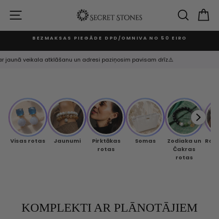
Izlaist
un
VIETNES NAVIGĀCIJA
MEKLĒ
G
turpināt
BEZMAKSAS PIEGĀDE DPD/OMNIVA NO 50 EIRO
Apturēt
slaidrādi
Par jaunā veikala atklāšanu un adresi paziņosim pavisam drīz⚠️
Visas rotas
Jaunumi
Pirktākas
Somas
Zodiaka un
Rok
rotas
Čakras
rotas
KOMPLEKTI AR PLĀNOTĀJIEM