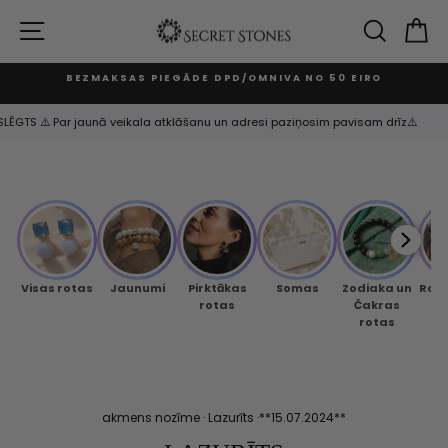
Izlaist
un
VIETNES NAVIGĀCIJA
MEKLĒ
G
turpināt
BEZMAKSAS PIEGĀDE DPD/OMNIVA NO 50 EIRO
Apturēt
slaidrādi
- SLĒGTS ⚠️ Par jaunā veikala atklāšanu un adresi paziņosim pavisam drīz⚠️
Visas rotas
Jaunumi
Pirktākas
Somas
Zodiaka un
Rok
rotas
Čakras
rotas
akmens nozīme
·
Lazurīts
·
**15.07.2024**