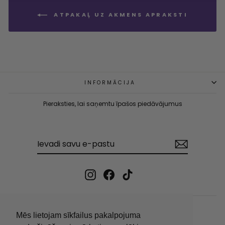
ATPAKAĻ UZ AKMENS APRAKSTI
INFORMĀCIJA
Pieraksties, lai saņemtu īpašos piedāvājumus
IEVADI
PIERAKSTĪTIES
SAVU
E-
PASTU
Instagram
Facebook
TikTok
Mēs lietojam sīkfailus pakalpojuma