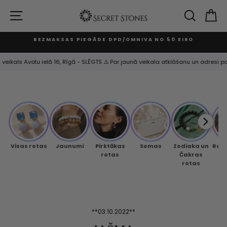
Izlaist
un
VIETNES NAVIGĀCIJA
MEKLĒ
G
turpināt
BEZMAKSAS PIEGĀDE DPD/OMNIVA NO 50 EIRO
Apturēt
slaidrādi
 veikals Avotu ielā 16, Rīgā - SLĒGTS ⚠️ Par jaunā veikala atklāšanu un adresi p
Visas rotas
Jaunumi
Pirktākas
Somas
Zodiaka un
Rok
rotas
Čakras
rotas
**03.10.2022**