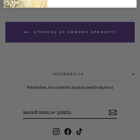
ATPAKAĻ UZ AKMENS APRAKSTI
INFORMĀCIJA
Pieraksties, lai saņemtu īpašos piedāvājumus
IEVADI
PIERAKSTĪTIES
SAVU
E-
PASTU
Instagram
Facebook
TikTok