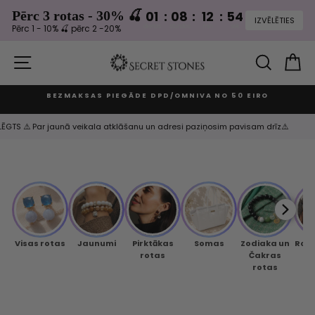
Pērc 3 rotas - 30% 🍒
01
:
08
:
12
:
54
dienas
stundas
min
sek
Pērc 1 - 10% 🍒 pērc 2 -20%
Izlaist
un
VIETNES NAVIGĀCIJA
MEKLĒ
G
turpināt
BEZMAKSAS PIEGĀDE DPD/OMNIVA NO 50 EIRO
Apturēt
slaidrādi
SLĒGTS ⚠️ Par jaunā veikala atklāšanu un adresi paziņosim pavisam drīz⚠️
Visas rotas
Jaunumi
Pirktākas
Somas
Zodiaka un
Rok
rotas
Čakras
rotas