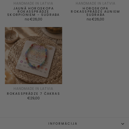
esemeid.
HANDMADE IN LATVIA
HANDMADE IN LATVIA
JAUNĀ HOROSKOPA
HOROSKOPA
Sisselogimine
ROKASSPRĀDZE
ROKASSPRĀDZE AUNIEM
SKORPIONIEM - SUDRABA
SUDRABA
no €26,00
no €26,00
HANDMADE IN LATVIA
ROKASSPRĀDZE 7 ČAKRAS
€29,00
INFORMĀCIJA