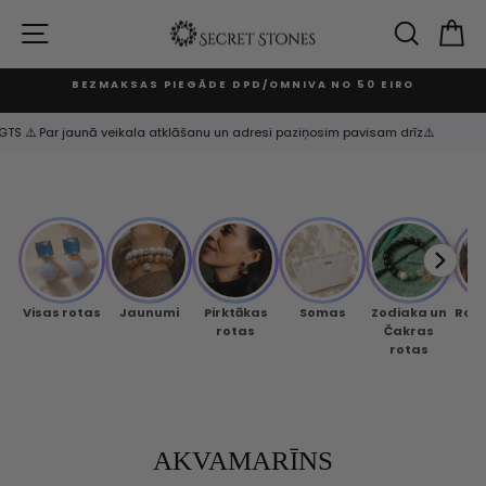
Izlaist
un
VIETNES NAVIGĀCIJA
MEKLĒ
G
turpināt
BEZMAKSAS PIEGĀDE DPD/OMNIVA NO 50 EIRO
Apturēt
slaidrādi
ĒGTS ⚠️ Par jaunā veikala atklāšanu un adresi paziņosim pavisam drīz⚠️
Visas rotas
Jaunumi
Pirktākas
Somas
Zodiaka un
Rok
rotas
Čakras
rotas
AKVAMARĪNS