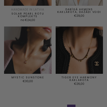
HANDMADE IN LATVIA
DABĪGĀ AKMENS
KAKLAROTA, DAŽĀDI VEIDI
SOLAR PEARL ROTU
€29,00
KOMPLEKTS
no €24,00
MYSTIC SUNSTONE
TIGER EYE HARMONY
KAKLAROTA
€30,00
€26,00