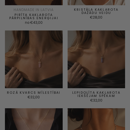
HANDMADE IN LATVIA
KRISTĀLA KAKLAROTA
DAŽĀDU VEIDU
PIRĪTA KAKLAROTA
€28,00
PĀRPILNĪBAS ENERĢIJAI
no €43,00
ROZĀ KVARCS MĪLESTĪBAI
LEPIDOLĪTA KAKLAROTA
IEKŠĒJAM SPĒKAM
€32,00
€32,00