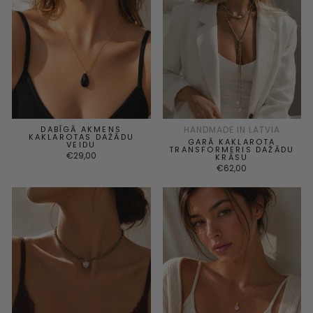
DABĪGĀ AKMENS
HANDMADE IN LATVIA
KAKLAROTAS DAŽĀDU
GARĀ KAKLAROTA
VEIDU
TRANSFORMERIS DAŽĀDU
€29,00
KRĀSU
€62,00