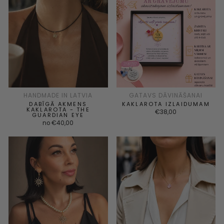
HANDMADE IN LATVIA
GATAVS DĀVINĀŠANAI
DABĪGĀ AKMENS
KAKLAROTA IZLAIDUMAM
KAKLAROTA - THE
€38,00
GUARDIAN EYE
no €40,00