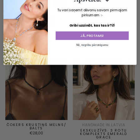
Tu vari saņemt dāvanu savam pirmajam
pirkumam
✨
Gribi uzzināt, kas tas ir?
🎁
HANDMADE IN LATVIA
DABĪGĀ AKMENS
KAKLAROTA, DAŽĀDI VEIDI
JĀ, PROTAMS!
GARĀ KAKLAROTA
€36,00
TRANSFORMERIS 3IN1,
DAŽĀDI VEIDI
Nē, negribu pārsteigumu
€98,00
Sisselogimine on vajalik
Logige oma kontole sisse, et lisada tooteid
soovinimekirja ja vaadata oma eelnevalt salvestatud
esemeid.
Sisselogimine
ČOKERS KRUSTIŅŠ MELNS/
HANDMADE IN LATVIA
BALTS
EKSKLUZĪVS. 3 ROTU
€28,00
KOMPLEKTS EMERALD
GRACE