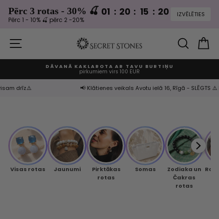
Pērc 3 rotas - 30% 🍒
01
:
20
:
15
:
19
dienas
stundas
min
sek
Pērc 1 - 10% 🍒 pērc 2 -20%
Izlaist
un
VIETNES NAVIGĀCIJA
MEKLĒ
G
turpināt
DĀVANĀ KAKLAROTA AR TAVU BURTIŅU
pirkumiem virs 100 EUR
Apturēt
slaidrādi
rīz⚠️
📢 Klātienes veikals Avotu ielā 16, Rīgā - SLĒGTS ⚠️ Par 
Visas rotas
Jaunumi
Pirktākas
Somas
Zodiaka un
Rok
rotas
Čakras
rotas