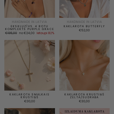
HANDMADE IN LATVIA
HANDMADE IN LATVIA
EKSKLUZĪVS. 4 ROTU
KAKLAROTA BUTTERFLY
KOMPLEKTS PURPLE GRACE
€52,00
Parastā
Akcijas
€135,00
no €24,00
Ietaupi 82%
cena
cena
KAKLAROTA SMALKAIS
KAKLAROTA KRUSTIŅŠ
KRUSTIŅŠ
ZELTA/SUDRABA
€30,00
€30,00