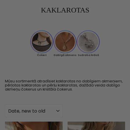
KAKLAROTAS
Čokeri
Dabīgā akmens
Sudraba krāsā
Mūsu sortimentā atradīsiet kaklarotas no dabīgiem akmeņiem,
pērļotas kaklarotas un pērļu kaklarotas, dažāda veida dabīgo
akmeņu čokerus un kristāla čokerus.
KĀRTOT