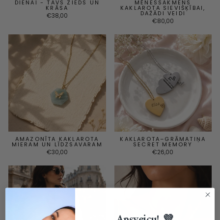
DIENAI - TAVS ZIEDS UN
MĒNESSAKMENS
KRĀSA
KAKLAROTA SIEVIŠĶĪBAI,
DAŽĀDI VEIDI
€38,00
€80,00
AMAZONĪTA KAKLAROTA
KAKLAROTA–GRĀMATIŅA
MIERAM UN LĪDZSAVARAM
SECRET MEMORY
€30,00
€26,00
Apsveicu! 💜