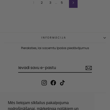
1
2
3
…
5
Nākamā
INFORMĀCIJA
Pieraksties, lai saņemtu īpašos piedāvājumus
IEVADI
PIERAKSTĪTIES
SAVU
E-
PASTU
Instagram
Facebook
TikTok
Mēs lietojam sīkfailus pakalpojuma
nodrošināšanai, mārketinga nolūkiem un