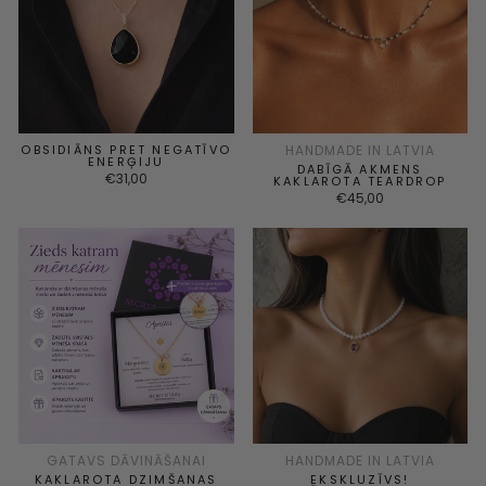
OBSIDIĀNS PRET NEGATĪVO
HANDMADE IN LATVIA
ENERĢIJU
DABĪGĀ AKMENS
€31,00
KAKLAROTA TEARDROP
€45,00
GATAVS DĀVINĀŠANAI
HANDMADE IN LATVIA
KAKLAROTA DZIMŠANAS
EKSKLUZĪVS!